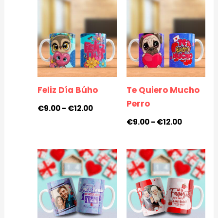
Rango
Rango
de
de
precios:
precios:
desde
desde
€9.00
€9.00
hasta
hasta
€12.00
€12.00
Feliz Día Búho
Te Quiero Mucho
Perro
€
9.00
-
€
12.00
€
9.00
-
€
12.00