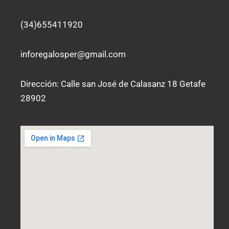
g
o
r
o
a
k
(34)655411920
m
-
f
inforegalosper@gmail.com
Dirección: Calle san José de Calasanz 18 Getafe
28902