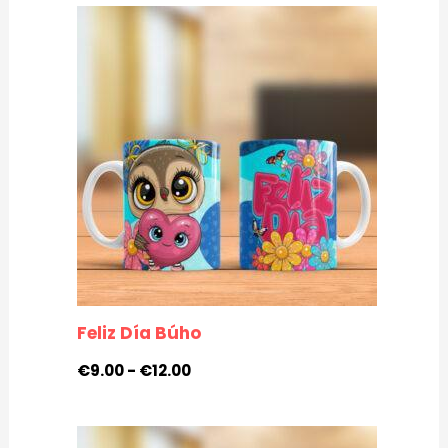
Rango
de
precios:
desde
€9.00
hasta
€12.00
Feliz Día Búho
€
9.00
-
€
12.00
Rango