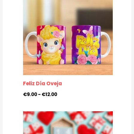
desde
€9.00
hasta
€12.00
Feliz Día Oveja
€
9.00
-
€
12.00