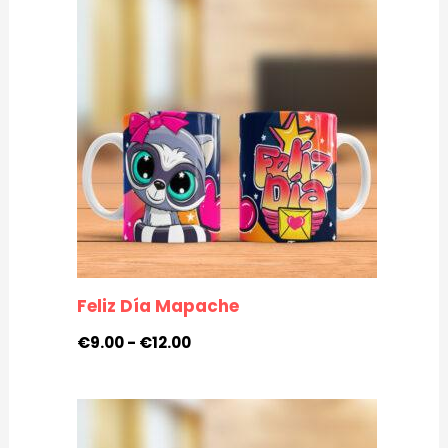
de
precios:
desde
€9.00
hasta
€12.00
Feliz Día Mapache
€
9.00
-
€
12.00
Rango
de
precios: