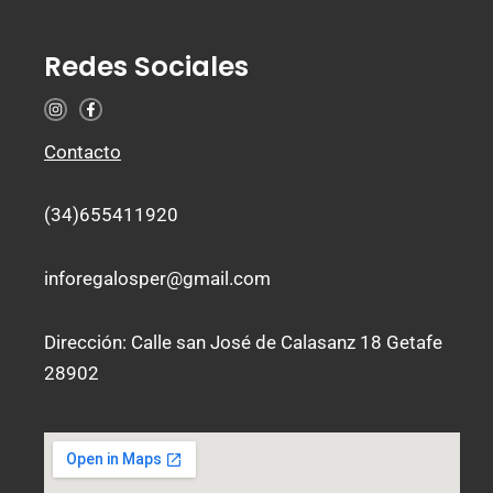
Redes Sociales
I
F
n
a
s
c
t
e
Contacto
a
b
g
o
r
o
a
k
(34)655411920
m
-
f
inforegalosper@gmail.com
Dirección: Calle san José de Calasanz 18 Getafe
28902