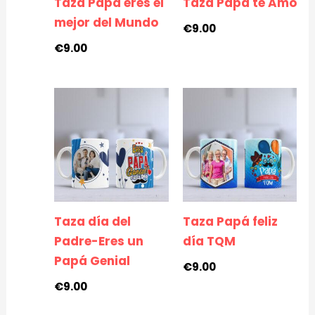
Taza Papá eres el
Taza Papá te Amo
mejor del Mundo
€
9.00
€
9.00
Taza día del
Taza Papá feliz
Padre-Eres un
día TQM
Papá Genial
€
9.00
€
9.00