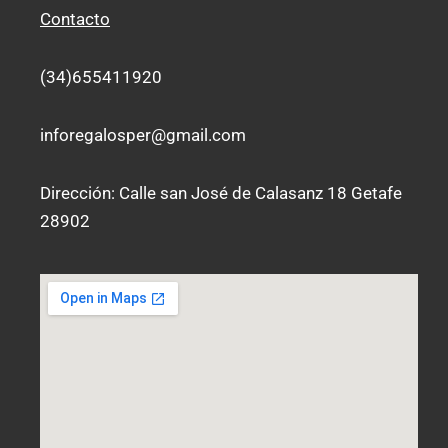
t
e
Contacto
a
b
g
o
r
o
a
k
(34)655411920
m
-
f
inforegalosper@gmail.com
Dirección: Calle san José de Calasanz 18 Getafe
28902