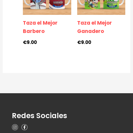
Taza el Mejor
Taza el Mejor
Barbero
Ganadero
€
9.00
€
9.00
Redes Sociales
I
F
n
a
s
c