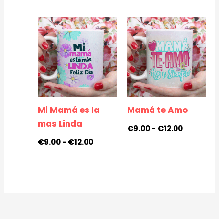
Rango
Rango
de
de
precios:
precios:
desde
desde
€9.00
€9.00
hasta
hasta
€12.00
€12.00
Mi Mamá es la
Mamá te Amo
mas Linda
€
9.00
-
€
12.00
€
9.00
-
€
12.00