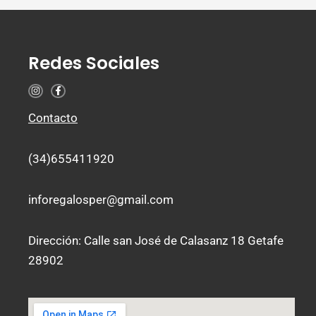
Redes Sociales
I
F
n
a
s
c
t
e
Contacto
a
b
g
o
r
o
a
k
(34)655411920
m
-
f
inforegalosper@gmail.com
Dirección: Calle san José de Calasanz 18 Getafe
28902