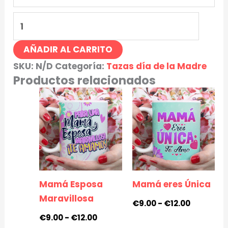
AÑADIR AL CARRITO
SKU:
N/D
Categoría:
Tazas día de la Madre
Productos relacionados
Rango
Rango
de
de
precios:
precios:
desde
desde
€9.00
€9.00
hasta
hasta
€12.00
€12.00
Mamá Esposa
Mamá eres Única
Maravillosa
€
9.00
-
€
12.00
€
9.00
-
€
12.00