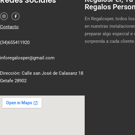
Redes Sociales
Regalos Person
I
F
n
a
s
c
En Regalosper, todos lo
t
e
a
b
en nuestras instalacione
Contacto
g
o
r
o
preparar algo especial e
a
k
m
-
sorprenda a cada cliente
f
(34)655411920
inforegalosper@gmail.com
Dirección: Calle san José de Calasanz 18
Getafe 28902