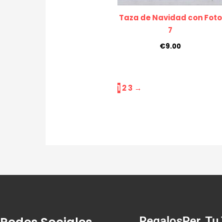
Taza de Navidad con Foto
7
€
9.00
1
2
3
→
RegalosPer, Tu