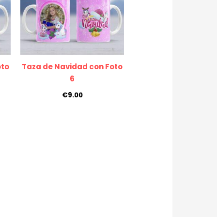
oto
Taza de Navidad con Foto
6
€
9.00