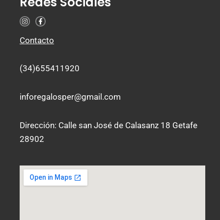
Redes Sociales
I
F
n
a
s
c
t
e
Contacto
a
b
g
o
r
o
a
k
(34)655411920
m
-
f
inforegalosper@gmail.com
Dirección: Calle san José de Calasanz 18 Getafe
28902