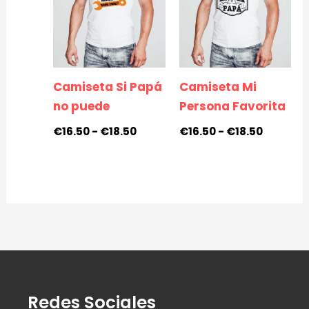
desde
desde
€16.50
€16.50
hasta
hasta
€18.50
€18.50
Camiseta Si Papá
Camiseta Mi
no puede
Persona Favorita
€
16.50
-
€
18.50
€
16.50
-
€
18.50
Redes Sociales