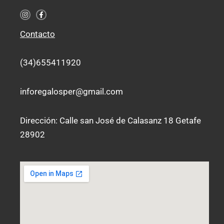
I
F
n
a
s
c
t
e
Contacto
a
b
g
o
r
o
a
k
(34)655411920
m
-
f
inforegalosper@gmail.com
Dirección: Calle san José de Calasanz 18 Getafe
28902