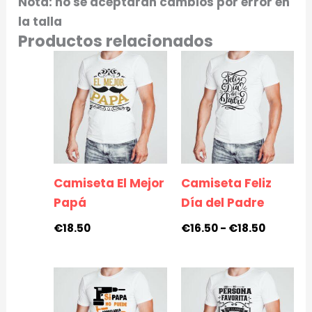
Nota: no se aceptarán cambios por error en
la talla
Productos relacionados
Rango
de
precios:
desde
€16.50
hasta
€18.50
Camiseta El Mejor
Camiseta Feliz
Papá
Día del Padre
€
18.50
€
16.50
-
€
18.50
Rango
Rango
de
de
precios:
precios: